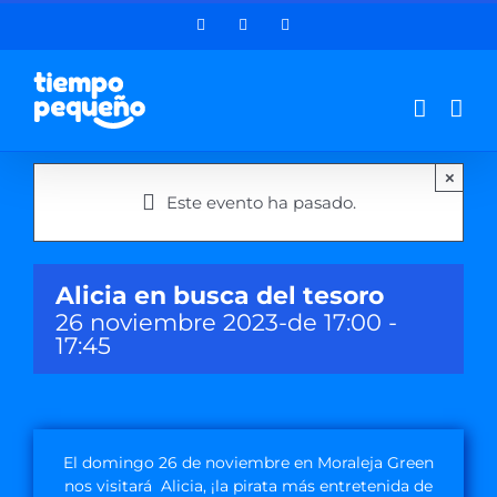
Saltar
Facebook
Instagram
LinkedIn
al
contenido
×
Este evento ha pasado.
Alicia en busca del tesoro
26 noviembre 2023-de 17:00
-
17:45
El domingo 26 de noviembre en Moraleja Green
nos visitará Alicia, ¡la pirata más entretenida de